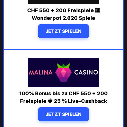
CHF 550 + 200 Freispiele 🎰
Wonderpot 2.620 Spiele
JETZT SPIELEN
100% Bonus bis zu CHF 550 + 200
Freispiele 🍓 25 % Live-Cashback
JETZT SPIELEN