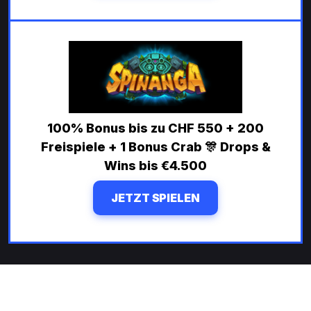
100% Bonus bis zu CHF 550 + 200
Freispiele + 1 Bonus Crab 🎊 Drops &
Wins bis €4.500
JETZT SPIELEN