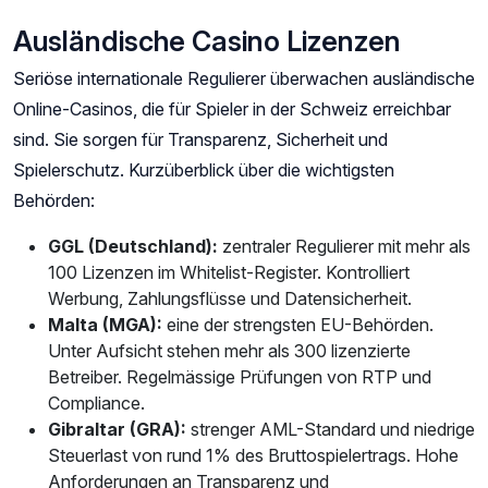
Ausländische Casino Lizenzen
Seriöse internationale Regulierer überwachen ausländische
Online-Casinos, die für Spieler in der Schweiz erreichbar
sind. Sie sorgen für Transparenz, Sicherheit und
Spielerschutz. Kurzüberblick über die wichtigsten
Behörden:
GGL (Deutschland):
zentraler Regulierer mit mehr als
100 Lizenzen im Whitelist-Register. Kontrolliert
Werbung, Zahlungsflüsse und Datensicherheit.
Malta (MGA):
eine der strengsten EU-Behörden.
Unter Aufsicht stehen mehr als 300 lizenzierte
Betreiber. Regelmässige Prüfungen von RTP und
Compliance.
Gibraltar (GRA):
strenger AML-Standard und niedrige
Steuerlast von rund 1% des Bruttospielertrags. Hohe
Anforderungen an Transparenz und