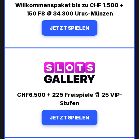
Willkommenspaket bis zu CHF 1.500 +
150 FS 🪙 34.300 Urus-Münzen
JETZT SPIELEN
CHF6.500 + 225 Freispiele 🧷 25 VIP-
Stufen
JETZT SPIELEN