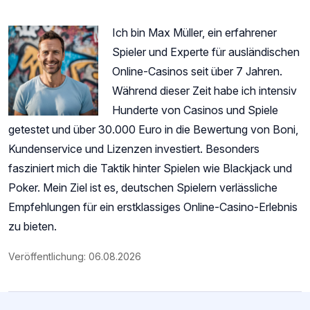
Ich bin Max Müller, ein erfahrener
Spieler und Experte für ausländischen
Online-Casinos seit über 7 Jahren.
Während dieser Zeit habe ich intensiv
Hunderte von Casinos und Spiele
getestet und über 30.000 Euro in die Bewertung von Boni,
Kundenservice und Lizenzen investiert. Besonders
fasziniert mich die Taktik hinter Spielen wie Blackjack und
Poker. Mein Ziel ist es, deutschen Spielern verlässliche
Empfehlungen für ein erstklassiges Online-Casino-Erlebnis
zu bieten.
Veröffentlichung: 06.08.2026