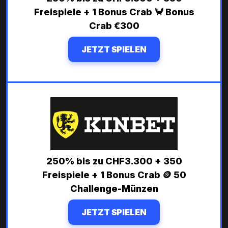
Freispiele + 1 Bonus Crab 🦀 Bonus
Crab €300
JETZT SPIELEN
250% bis zu CHF3.300 + 350
Freispiele + 1 Bonus Crab 🪙 50
Challenge-Münzen
JETZT SPIELEN