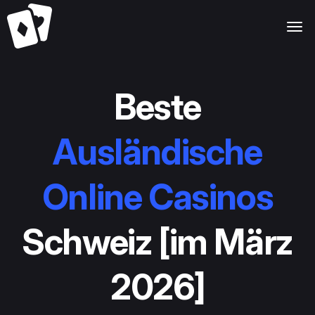
Beste
Ausländische
Online Casinos
Schweiz [im März
2026]