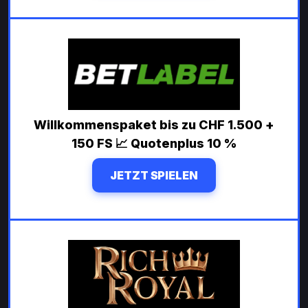
Willkommenspaket bis zu CHF 1.500 +
150 FS 📈 Quotenplus 10 %
JETZT SPIELEN