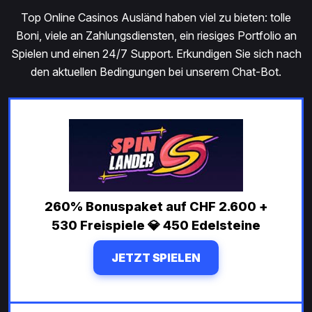
Top Online Casinos Ausländ haben viel zu bieten: tolle
Boni, viele an Zahlungsdiensten, ein riesiges Portfolio an
Spielen und einen 24/7 Support. Erkundigen Sie sich nach
den aktuellen Bedingungen bei unserem Chat-Bot.
260% Bonuspaket auf CHF 2.600 +
530 Freispiele 💎 450 Edelsteine
JETZT SPIELEN