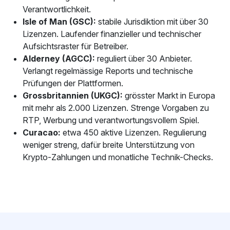
Verantwortlichkeit.
Isle of Man (GSC):
stabile Jurisdiktion mit über 30
Lizenzen. Laufender finanzieller und technischer
Aufsichtsraster für Betreiber.
Alderney (AGCC):
reguliert über 30 Anbieter.
Verlangt regelmässige Reports und technische
Prüfungen der Plattformen.
Grossbritannien (UKGC):
grösster Markt in Europa
mit mehr als 2.000 Lizenzen. Strenge Vorgaben zu
RTP, Werbung und verantwortungsvollem Spiel.
Curacao:
etwa 450 aktive Lizenzen. Regulierung
weniger streng, dafür breite Unterstützung von
Krypto-Zahlungen und monatliche Technik-Checks.