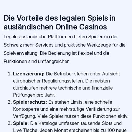
Die Vorteile des legalen Spiels in
ausländischen Online Casinos
Legale ausländische Plattformen bieten Spielern in der
Schweiz mehr Services und praktische Werkzeuge für die
Spielverwaltung. Die Bedienung ist flexibel und die
Funktionen sind umfangreicher.
Lizenzierung:
Die Betreiber stehen unter Aufsicht
europäischer Regulierungsstellen. Die meisten
durchlaufen mehrere technische und finanzielle
Prüfungen pro Jahr.
Spielerschutz:
Es stehen Limits, eine schnelle
Kontosperre und eine mehrstufige Verifizierung zur
Verfügung. Viele Spieler nutzen diese Funktionen aktiv.
Spiele:
Die Kataloge umfassen tausende Slots und
Live Tische. Jeden Monat erscheinen bis zu 100 neue